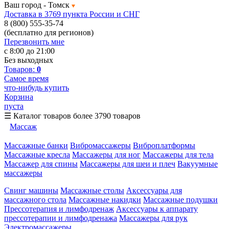
Ваш город -
Томск
Доставка в 3769 пункта России и СНГ
8 (800) 555-35-74
(бесплатно для регионов)
Перезвонить мне
с 8:00 до 21:00
Без выходных
Товаров:
0
Самое время
что-нибудь купить
Корзина
пуста
☰
Каталог товаров
более 3790 товаров
Массаж
Массажные банки
Вибромассажеры
Виброплатформы
Массажные кресла
Массажеры для ног
Массажеры для тела
Массажер для спины
Массажеры для шеи и плеч
Вакуумные
массажеры
Свинг машины
Массажные столы
Аксессуары для
массажного стола
Массажные накидки
Массажные подушки
Прессотерапия и лимфодренаж
Аксессуары к аппарату
прессотерапии и лимфодренажа
Массажеры для рук
Электромассажеры