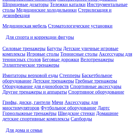
Шприцевые дозаторы
Тележки каталки
Инструментальные
столы
Медицинские холодильники
Стерилизация и
дезинфекция
Медицинская мебель
Стоматологические установки
Для спорта и коррекции фигуры
Силовые тренажеры
Батуты
Детские уличные игровые
комплексы
Игровые столы
Теннисные столы
Аксессуары для
теннисных столов
Беговые дорожки
Велотренажеры
Эллиптические тренажеры
Имитаторы верховой езды
Степперы
Баскетбольное
оборудование
Детские тренажеры
Гребные тренажеры
Оборудование для единоборств
Спортивные аксессуары
Другие тренажеры и аппараты
Спортивное оборудование
Грифы, диски, гантели
Мячи
Аксессуары для
миостимуляторов
Футбольное оборудование
Дартс
Горнолыжные тренажёры
Шведские стенки
Домашние
детские спортивные комплексы
Сапборды
Для дома и семьи