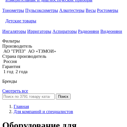
Тонометры
Пульсоксиметры
Алкотестеры
Весы
Ростомеры
Детские товары
Ингаляторы
Ирригаторы
Аспираторы
Радионяни
Видеоняни
Фильтры
Производитель
АО "ГРПЗ"
АО «ТЗМОИ»
Страна производитель
Россия
Гарантия
1 год
2 года
Бренды
Смотреть все
Поиск
Главная
Для компаний и специалистов
Оборудование для