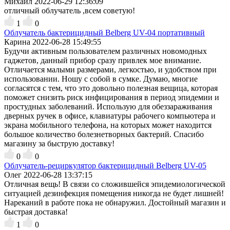
Михаил
2022-06-29 12:36:09
отличный облучатель ,всем советую!
1
0
Облучатель бактерицидный Belberg UV-04 портативный
Карина
2022-06-28 15:49:55
Будучи активным пользователем различных новомодных
гаджетов, данный прибор сразу привлек мое внимание.
Отличается малыми размерами, легкостью, и удобством при
использовании. Ношу с собой в сумке. Думаю, многие
согласятся с тем, что это довольно полезная вещица, которая
поможет снизить риск инфицирования в период эпидемии и
простудных заболеваний. Использую для обеззараживания
дверных ручек в офисе, клавиатуры рабочего компьютера и
экрана мобильного телефона, на которых может находится
большое количество болезнетворных бактерий. Спасибо
магазину за быструю доставку!
0
0
Облучатель-рециркулятор бактерицидный Belberg UV-05
Олег
2022-06-28 13:37:15
Отличная вещь! В связи со сложившейся эпидемиологической
ситуацией дезинфекция помещения никогда не будет лишней!
Нареканий в работе пока не обнаружил. Достойный магазин и
быстрая доставка!
1
0