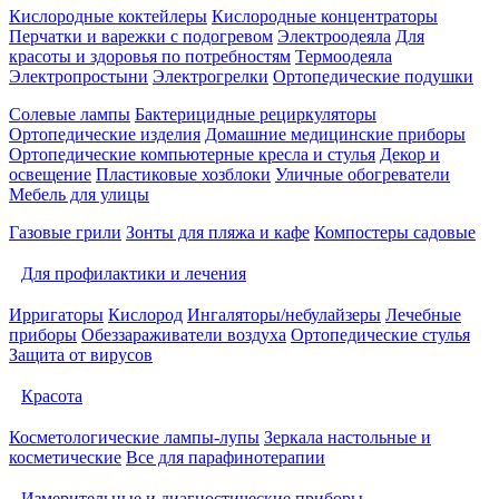
Кислородные коктейлеры
Кислородные концентраторы
Перчатки и варежки с подогревом
Электроодеяла
Для
красоты и здоровья по потребностям
Термоодеяла
Электропростыни
Электрогрелки
Ортопедические подушки
Солевые лампы
Бактерицидные рециркуляторы
Ортопедические изделия
Домашние медицинские приборы
Ортопедические компьютерные кресла и стулья
Декор и
освещение
Пластиковые хозблоки
Уличные обогреватели
Мебель для улицы
Газовые грили
Зонты для пляжа и кафе
Компостеры садовые
Для профилактики и лечения
Ирригаторы
Кислород
Ингаляторы/небулайзеры
Лечебные
приборы
Обеззараживатели воздуха
Ортопедические стулья
Защита от вирусов
Красота
Косметологические лампы-лупы
Зеркала настольные и
косметические
Все для парафинотерапии
Измерительные и диагностические приборы