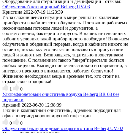
Оборудование для стерилизации и дезинфекции - отзывы:
Облучатель бактерицидный Belberg UV-03
Кристина
2022-07-19 11:23:39
Из-за сложившейся ситуации в мире решили с коллегами
приобрести в кабинет этот облучатель. Постоянно работаем с
нескончаемым потоком людей и документов, а
соответственно, бактерий и вирусов. В наших интенсивных
рабочих условиях такой прибор просто необходим! Включаем
облучатель в обеденный перерыв, когда в кабинете никого не
остается, поскольку его нельзя использовать в присутствии
людей и животных. Возвращаясь, тщательно проветриваем
помещение. С появлением такого "зверя"перестали бояться
любых вирусов. Выглядит он очень стильно и современно, в
интерьер прекрасно вписывается, работает бесшумно!
Жизненно необходимая вещь в арсенале тех, кто стоит на
страже своего здоровья!
1
0
Ультрафиолетовый очиститель воздуха Belberg BR-03 без
подставки
Аркадий
2022-06-30 12:38:39
Тихий и компактный очиститель , идеально подходит для
офиса в период короновирусной инфекции .
0
0
Облучатель бактерицидный открытого типа Belberg UV-02