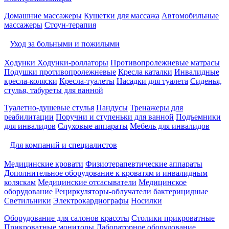
Домашние массажеры
Кушетки для массажа
Автомобильные
массажеры
Стоун-терапия
Уход за больными и пожилыми
Ходунки
Ходунки-роллаторы
Противопролежневые матрасы
Подушки противопролежневые
Кресла каталки
Инвалидные
кресла-коляски
Кресла-туалеты
Насадки для туалета
Сиденья,
стулья, табуреты для ванной
Туалетно-душевые стулья
Пандусы
Тренажеры для
реабилитации
Поручни и ступеньки для ванной
Подъемники
для инвалидов
Слуховые аппараты
Мебель для инвалидов
Для компаний и специалистов
Медицинские кровати
Физиотерапевтические аппараты
Дополнительное оборудование к кроватям и инвалидным
коляскам
Медицинские отсасыватели
Медицинское
оборудование
Рециркуляторы-облучатели бактерицидные
Светильники
Электрокардиографы
Носилки
Оборудование для салонов красоты
Столики прикроватные
Прикроватные мониторы
Лабораторное оборудование