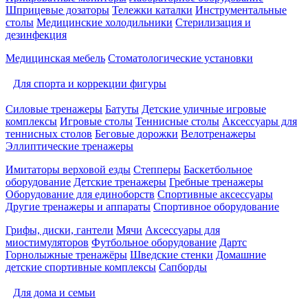
Шприцевые дозаторы
Тележки каталки
Инструментальные
столы
Медицинские холодильники
Стерилизация и
дезинфекция
Медицинская мебель
Стоматологические установки
Для спорта и коррекции фигуры
Силовые тренажеры
Батуты
Детские уличные игровые
комплексы
Игровые столы
Теннисные столы
Аксессуары для
теннисных столов
Беговые дорожки
Велотренажеры
Эллиптические тренажеры
Имитаторы верховой езды
Степперы
Баскетбольное
оборудование
Детские тренажеры
Гребные тренажеры
Оборудование для единоборств
Спортивные аксессуары
Другие тренажеры и аппараты
Спортивное оборудование
Грифы, диски, гантели
Мячи
Аксессуары для
миостимуляторов
Футбольное оборудование
Дартс
Горнолыжные тренажёры
Шведские стенки
Домашние
детские спортивные комплексы
Сапборды
Для дома и семьи