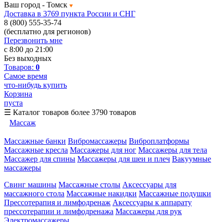
Ваш город -
Томск
Доставка в 3769 пункта России и СНГ
8 (800) 555-35-74
(бесплатно для регионов)
Перезвонить мне
с 8:00 до 21:00
Без выходных
Товаров:
0
Самое время
что-нибудь купить
Корзина
пуста
☰
Каталог товаров
более 3790 товаров
Массаж
Массажные банки
Вибромассажеры
Виброплатформы
Массажные кресла
Массажеры для ног
Массажеры для тела
Массажер для спины
Массажеры для шеи и плеч
Вакуумные
массажеры
Свинг машины
Массажные столы
Аксессуары для
массажного стола
Массажные накидки
Массажные подушки
Прессотерапия и лимфодренаж
Аксессуары к аппарату
прессотерапии и лимфодренажа
Массажеры для рук
Электромассажеры