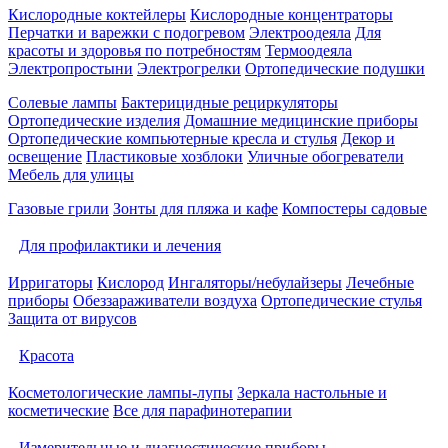
Кислородные коктейлеры
Кислородные концентраторы
Перчатки и варежки с подогревом
Электроодеяла
Для
красоты и здоровья по потребностям
Термоодеяла
Электропростыни
Электрогрелки
Ортопедические подушки
Солевые лампы
Бактерицидные рециркуляторы
Ортопедические изделия
Домашние медицинские приборы
Ортопедические компьютерные кресла и стулья
Декор и
освещение
Пластиковые хозблоки
Уличные обогреватели
Мебель для улицы
Газовые грили
Зонты для пляжа и кафе
Компостеры садовые
Для профилактики и лечения
Ирригаторы
Кислород
Ингаляторы/небулайзеры
Лечебные
приборы
Обеззараживатели воздуха
Ортопедические стулья
Защита от вирусов
Красота
Косметологические лампы-лупы
Зеркала настольные и
косметические
Все для парафинотерапии
Измерительные и диагностические приборы