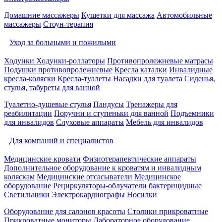
Домашние массажеры
Кушетки для массажа
Автомобильные
массажеры
Стоун-терапия
Уход за больными и пожилыми
Ходунки
Ходунки-роллаторы
Противопролежневые матрасы
Подушки противопролежневые
Кресла каталки
Инвалидные
кресла-коляски
Кресла-туалеты
Насадки для туалета
Сиденья,
стулья, табуреты для ванной
Туалетно-душевые стулья
Пандусы
Тренажеры для
реабилитации
Поручни и ступеньки для ванной
Подъемники
для инвалидов
Слуховые аппараты
Мебель для инвалидов
Для компаний и специалистов
Медицинские кровати
Физиотерапевтические аппараты
Дополнительное оборудование к кроватям и инвалидным
коляскам
Медицинские отсасыватели
Медицинское
оборудование
Рециркуляторы-облучатели бактерицидные
Светильники
Электрокардиографы
Носилки
Оборудование для салонов красоты
Столики прикроватные
Прикроватные мониторы
Лабораторное оборудование