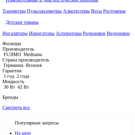
Тонометры
Пульсоксиметры
Алкотестеры
Весы
Ростомеры
Детские товары
Ингаляторы
Ирригаторы
Аспираторы
Радионяни
Видеоняни
Фильтры
Производитель
FUJIMO
Medisana
Страна производитель
Германия
Япония
Гарантия
1 год
2 года
Мощность
30 Вт
42 Вт
Бренды
Смотреть все
Популярные запросы
На шею