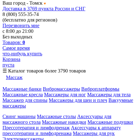
Ваш город -
Томск
Доставка в 3769 пункта России и СНГ
8 (800) 555-35-74
(бесплатно для регионов)
Перезвонить мне
с 8:00 до 21:00
Без выходных
Товаров:
0
Самое время
что-нибудь купить
Корзина
пуста
☰
Каталог товаров
более 3790 товаров
Массаж
Массажные банки
Вибромассажеры
Виброплатформы
Массажные кресла
Массажеры для ног
Массажеры для тела
Массажер для спины
Массажеры для шеи и плеч
Вакуумные
массажеры
Свинг машины
Массажные столы
Аксессуары для
массажного стола
Массажные накидки
Массажные подушки
Прессотерапия и лимфодренаж
Аксессуары к аппарату
прессотерапии и лимфодренажа
Массажеры для рук
Электромассажеры