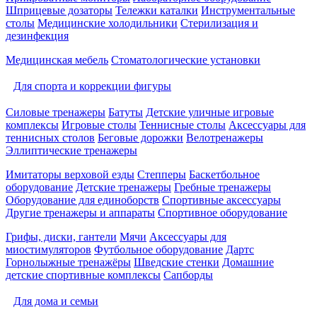
Шприцевые дозаторы
Тележки каталки
Инструментальные
столы
Медицинские холодильники
Стерилизация и
дезинфекция
Медицинская мебель
Стоматологические установки
Для спорта и коррекции фигуры
Силовые тренажеры
Батуты
Детские уличные игровые
комплексы
Игровые столы
Теннисные столы
Аксессуары для
теннисных столов
Беговые дорожки
Велотренажеры
Эллиптические тренажеры
Имитаторы верховой езды
Степперы
Баскетбольное
оборудование
Детские тренажеры
Гребные тренажеры
Оборудование для единоборств
Спортивные аксессуары
Другие тренажеры и аппараты
Спортивное оборудование
Грифы, диски, гантели
Мячи
Аксессуары для
миостимуляторов
Футбольное оборудование
Дартс
Горнолыжные тренажёры
Шведские стенки
Домашние
детские спортивные комплексы
Сапборды
Для дома и семьи