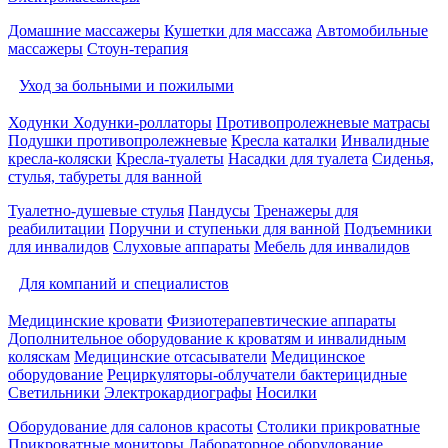
Домашние массажеры
Кушетки для массажа
Автомобильные
массажеры
Стоун-терапия
Уход за больными и пожилыми
Ходунки
Ходунки-роллаторы
Противопролежневые матрасы
Подушки противопролежневые
Кресла каталки
Инвалидные
кресла-коляски
Кресла-туалеты
Насадки для туалета
Сиденья,
стулья, табуреты для ванной
Туалетно-душевые стулья
Пандусы
Тренажеры для
реабилитации
Поручни и ступеньки для ванной
Подъемники
для инвалидов
Слуховые аппараты
Мебель для инвалидов
Для компаний и специалистов
Медицинские кровати
Физиотерапевтические аппараты
Дополнительное оборудование к кроватям и инвалидным
коляскам
Медицинские отсасыватели
Медицинское
оборудование
Рециркуляторы-облучатели бактерицидные
Светильники
Электрокардиографы
Носилки
Оборудование для салонов красоты
Столики прикроватные
Прикроватные мониторы
Лабораторное оборудование