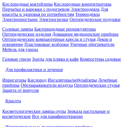
Кислородные коктейлеры
Кислородные концентраторы
Перчатки и варежки с подогревом
Электроодеяла
Для
красоты и здоровья по потребностям
Термоодеяла
Электропростыни
Электрогрелки
Ортопедические подушки
Солевые лампы
Бактерицидные рециркуляторы
Ортопедические изделия
Домашние медицинские приборы
Ортопедические компьютерные кресла и стулья
Декор и
освещение
Пластиковые хозблоки
Уличные обогреватели
Мебель для улицы
Газовые грили
Зонты для пляжа и кафе
Компостеры садовые
Для профилактики и лечения
Ирригаторы
Кислород
Ингаляторы/небулайзеры
Лечебные
приборы
Обеззараживатели воздуха
Ортопедические стулья
Защита от вирусов
Красота
Косметологические лампы-лупы
Зеркала настольные и
косметические
Все для парафинотерапии
Измерительные и диагностические приборы