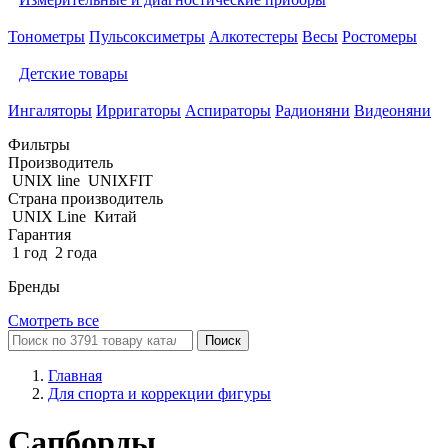
Тонометры
Пульсоксиметры
Алкотестеры
Весы
Ростомеры
Детские товары
Ингаляторы
Ирригаторы
Аспираторы
Радионяни
Видеоняни
Фильтры
Производитель
UNIX line
UNIXFIT
Страна производитель
UNIX Line
Китай
Гарантия
1 год
2 года
Бренды
Смотреть все
Поиск
Главная
Для спорта и коррекции фигуры
Сапборды