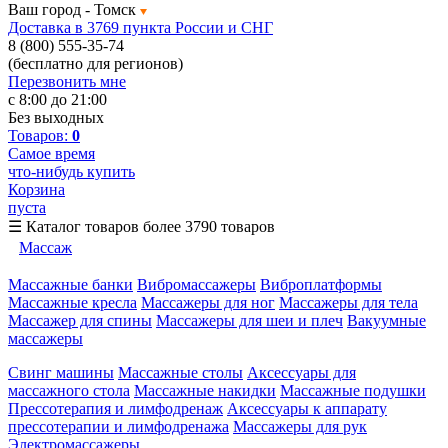
Ваш город -
Томск
Доставка в 3769 пункта России и СНГ
8 (800) 555-35-74
(бесплатно для регионов)
Перезвонить мне
с 8:00 до 21:00
Без выходных
Товаров:
0
Самое время
что-нибудь купить
Корзина
пуста
☰
Каталог товаров
более 3790 товаров
Массаж
Массажные банки
Вибромассажеры
Виброплатформы
Массажные кресла
Массажеры для ног
Массажеры для тела
Массажер для спины
Массажеры для шеи и плеч
Вакуумные
массажеры
Свинг машины
Массажные столы
Аксессуары для
массажного стола
Массажные накидки
Массажные подушки
Прессотерапия и лимфодренаж
Аксессуары к аппарату
прессотерапии и лимфодренажа
Массажеры для рук
Электромассажеры