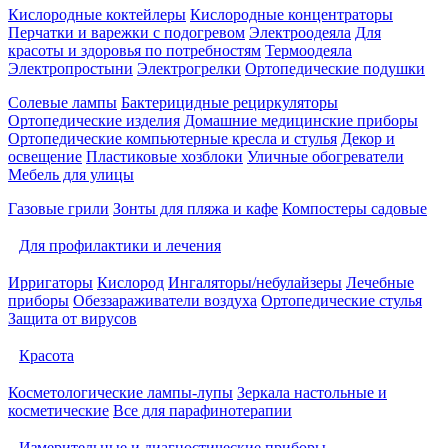
Кислородные коктейлеры
Кислородные концентраторы
Перчатки и варежки с подогревом
Электроодеяла
Для
красоты и здоровья по потребностям
Термоодеяла
Электропростыни
Электрогрелки
Ортопедические подушки
Солевые лампы
Бактерицидные рециркуляторы
Ортопедические изделия
Домашние медицинские приборы
Ортопедические компьютерные кресла и стулья
Декор и
освещение
Пластиковые хозблоки
Уличные обогреватели
Мебель для улицы
Газовые грили
Зонты для пляжа и кафе
Компостеры садовые
Для профилактики и лечения
Ирригаторы
Кислород
Ингаляторы/небулайзеры
Лечебные
приборы
Обеззараживатели воздуха
Ортопедические стулья
Защита от вирусов
Красота
Косметологические лампы-лупы
Зеркала настольные и
косметические
Все для парафинотерапии
Измерительные и диагностические приборы