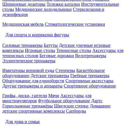
Шприцевые дозаторы
Тележки каталки
Инструментальные
столы
Медицинские холодильники
Стерилизация и
дезинфекция
Медицинская мебель
Стоматологические установки
Для спорта и коррекции фигуры
Силовые тренажеры
Батуты
Детские уличные игровые
комплексы
Игровые столы
Теннисные столы
Аксессуары для
теннисных столов
Беговые дорожки
Велотренажеры
Эллиптические тренажеры
Имитаторы верховой езды
Степперы
Баскетбольное
оборудование
Детские тренажеры
Гребные тренажеры
Оборудование для единоборств
Спортивные аксессуары
Другие тренажеры и аппараты
Спортивное оборудование
Грифы, диски, гантели
Мячи
Аксессуары для
миостимуляторов
Футбольное оборудование
Дартс
Горнолыжные тренажёры
Шведские стенки
Домашние
детские спортивные комплексы
Сапборды
Для дома и семьи