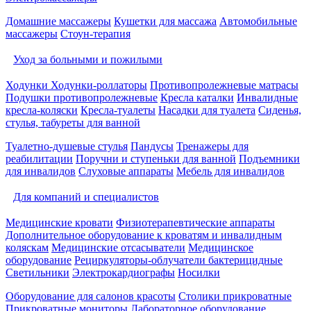
Домашние массажеры
Кушетки для массажа
Автомобильные
массажеры
Стоун-терапия
Уход за больными и пожилыми
Ходунки
Ходунки-роллаторы
Противопролежневые матрасы
Подушки противопролежневые
Кресла каталки
Инвалидные
кресла-коляски
Кресла-туалеты
Насадки для туалета
Сиденья,
стулья, табуреты для ванной
Туалетно-душевые стулья
Пандусы
Тренажеры для
реабилитации
Поручни и ступеньки для ванной
Подъемники
для инвалидов
Слуховые аппараты
Мебель для инвалидов
Для компаний и специалистов
Медицинские кровати
Физиотерапевтические аппараты
Дополнительное оборудование к кроватям и инвалидным
коляскам
Медицинские отсасыватели
Медицинское
оборудование
Рециркуляторы-облучатели бактерицидные
Светильники
Электрокардиографы
Носилки
Оборудование для салонов красоты
Столики прикроватные
Прикроватные мониторы
Лабораторное оборудование